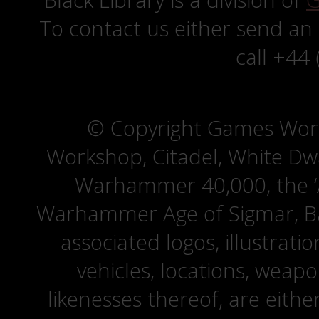
Black Library is a division of
G
To contact us either send an
call +44
© Copyright Games Wor
Workshop, Citadel, White D
Warhammer 40,000, the ‘A
Warhammer Age of Sigmar, Bat
associated logos, illustrati
vehicles, locations, weapo
likenesses thereof, are eit