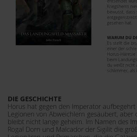
entsendet wur
Kriegsherrn nie
bewusst, dass 
entgegenstrebt,
gesehen hat.
WARUM DU DI
Es stellt die bi
einer der schre
Horus-Häresie 
beim Landungs
du weißt nicht 
schlimmer, als 
DIE GESCHICHTE
Horus hat gegen den Imperator aufbegehrt
Legionen von Abweichlern gesäubert, aber d
bleibt nicht lange geheim. Im Namen des I
Rogal Dorn und Malcador der Sigilit die grö
Legionären und Primarchen, die die Galaxis