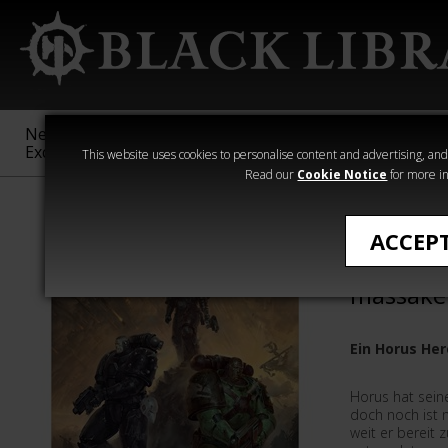
New &
Age of
Warhammer
The Horus
Exclusive
Sigmar
40,000
Heresy
This website uses cookies to personalise content and advertising, and t
Read our
Cookie Notice
for more in
›Horus Heresy
ACCEP
Das Land
massake
Ein Horus He
Horus hat seine
doch noch ist 
weit er bereit z