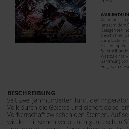
Ebook.
WARUM DU DI
Während sich di
langsam dem Fin
Gelegenheit, n
Geschichten der
zurückzukehren
diesem apokal
Sammelbände s
Weg zu einer w
Sammlung von 
Ausgaben diese
BESCHREIBUNG
Seit zwei Jahrhunderten führt der Imperato
Volk durch die Galaxis und sichert dabei e
Vorherrschaft zwischen den Sternen. Auf s
wieder mit seinen verlorenen genetischen 
Primarchen, vereint. Diese führen nun den