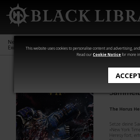
New &
Age of
Warhammer
The Horus
Exclusive
Sigmar
40,000
Heresy
This website uses cookies to personalise content and advertising, and t
Read our
Cookie Notice
for more in
›Horus Heresy
ACCEP
The Hor
Sammelb
The Horus He
Setze deine S
»New York Time
Heresy fort, er