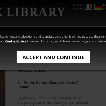
Produits
De
Français
Pr
mmer
The Horus
Warhammer
Warhammer
Heresy
Crime
Horror
ise content and advertising, and to analyse our traffic. By continuing to use this site 
 our
Cookie Notice
for more information, and to learn how to change your cookie s
›Horus Heresy‹ - Romane
ACCEPT AND CONTINUE
Sigismund: Der ewige
Kreuzritter
Ein "Horus Heresy Character Series"-
Roman
Sigismund – Erster Captain, Champion des
Imperators, der ewige Kreuzritter! Der Gründer