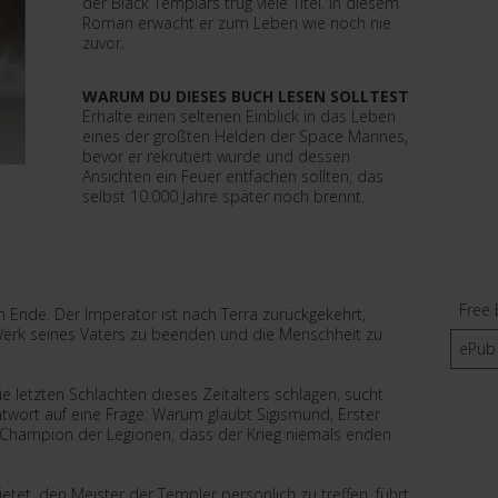
der Black Templars trug viele Titel. In diesem
Roman erwacht er zum Leben wie noch nie
zuvor.
WARUM DU DIESES BUCH LESEN SOLLTEST
Erhalte einen seltenen Einblick in das Leben
eines der größten Helden der Space Marines,
bevor er rekrutiert wurde und dessen
Ansichten ein Feuer entfachen sollten, das
selbst 10.000 Jahre später noch brennt.
Free 
 Ende. Der Imperator ist nach Terra zurückgekehrt,
erk seines Vaters zu beenden und die Menschheit zu
ePub
letzten Schlachten dieses Zeitalters schlagen, sucht
ort auf eine Frage: Warum glaubt Sigismund, Erster
r Champion der Legionen, dass der Krieg niemals enden
ietet, den Meister der Templer persönlich zu treffen, führt