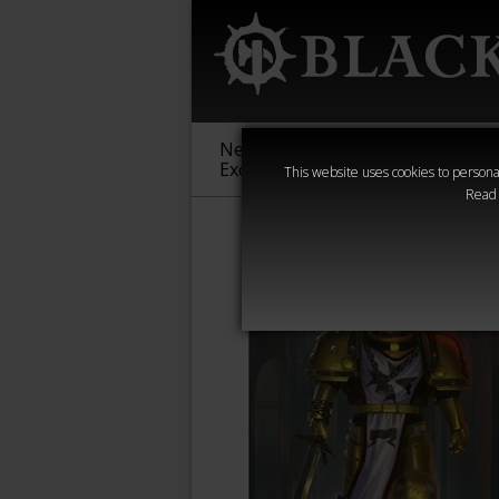
New &
Age of
Warha
Exclusive
Sigmar
40,000
This website uses cookies to personal
Read