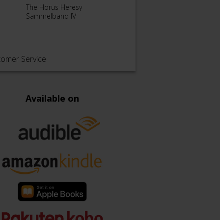
The Horus Heresy
The Horus Heresy:
The H
Sammelband IV
Sammelband V
Samm
tomer Service
Available on