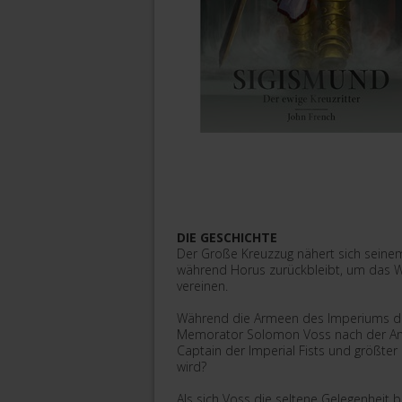
DIE GESCHICHTE
Der Große Kreuzzug nähert sich seinem
während Horus zurückbleibt, um das W
vereinen.
Während die Armeen des Imperiums die 
Memorator Solomon Voss nach der Antw
Captain der Imperial Fists und größte
wird?
Als sich Voss die seltene Gelegenheit b