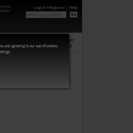
utsche
Log in / Register
|
Help
odukte
Go
Warhammer
Audio
Series
Community
you are agreeing to our use of cookies.
ettings