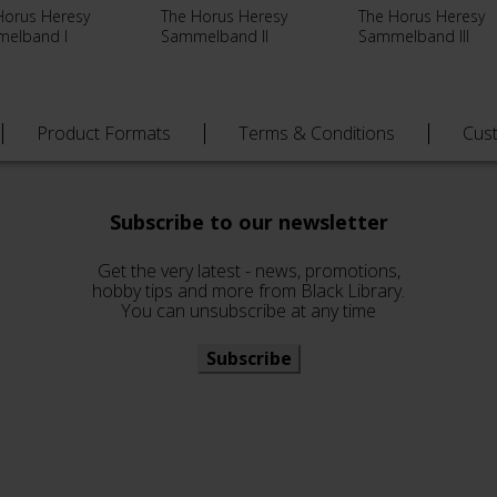
Horus Heresy
The Horus Heresy
The Horus Heresy
elband I
Sammelband II
Sammelband III
Product Formats
Terms & Conditions
Cus
Subscribe to our newsletter
Get the very latest - news, promotions,
hobby tips and more from Black Library.
You can unsubscribe at any time
Subscribe