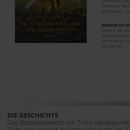
entfesseln, ste
Thronwelt Alb
gegenüber – abe
WARUM DU DI
Erfahre, wie we
für sich zu be
die er bereit is
loszulassen.
DIE GESCHICHTE
Das Bombardement von Terra hat begonne
Flotte der Verräter die Verteidigungen des S