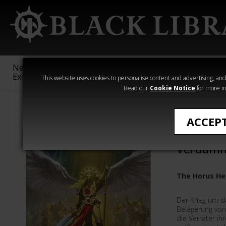
New &
Age of
Warhammer
The Horus
Exclusive
Sigmar
40,000
Heresy
This website uses cookies to personalise content and advertising, and t
Read our
Cookie Notice
for more in
Siege of Terra
ACCEP
Die Verl
Verdam
The Horus He
Der Krieg um da
Belagerung von
die Verräter ih