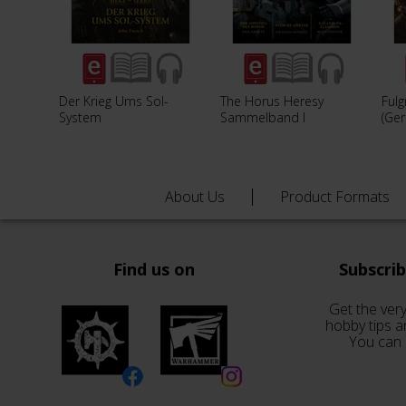
Der Krieg Ums Sol-
The Horus Heresy
Fulg
System
Sammelband I
(Ge
About Us
Product Formats
Find us on
Subscri
Get the very
hobby tips a
You can 