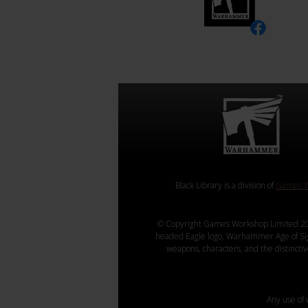
Black Library is a division of
Games W
© Copyright Games Workshop Limited 20
headed Eagle logo, Warhammer Age of Sigmar
weapons, characters, and the distincti
Any use of 