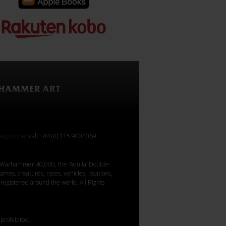
rary.com
or call +44 (0) 115 9004069.
Warhammer 40,000, the ‘Aquila’ Double-
mes, creatures, races, vehicles, locations,
registered around the world. All Rights
 prohibited.