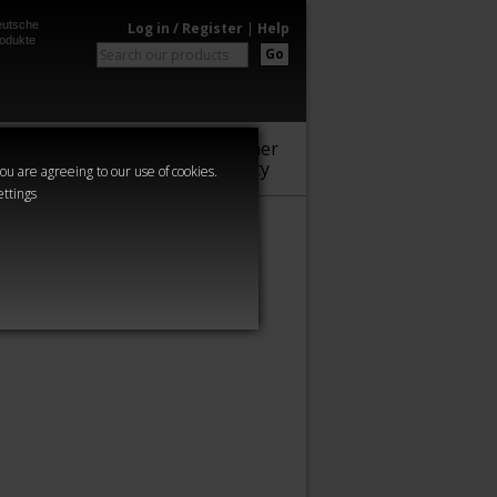
utsche
Log in / Register
|
Help
odukte
Go
Warhammer
Audio
Series
Community
you are agreeing to our use of cookies.
ettings