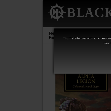
New &
Age of
Warha
Exclusive
Sigmar
40,000
This website uses cookies to personal
Read