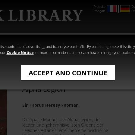
Produits
De
Français
Pr
mmer
The Horus
Warhammer
Warhammer
Heresy
Crime
Horror
ise content and advertising, and to analyse our traffic. By continuing to use this site 
 our
Cookie Notice
for more information, and to learn how to change your cookie s
›Horus Heresy‹ - Romane
ACCEPT AND CONTINUE
The Horus Heresy Buch 7:
Alpha Legion
Ein ›Horus Heresy‹-Roman
Die Space Marines der Alpha Legion, des
letzten und geheimnisvollsten Ordens der
Legiones Astartes, erreichen eine heidnische