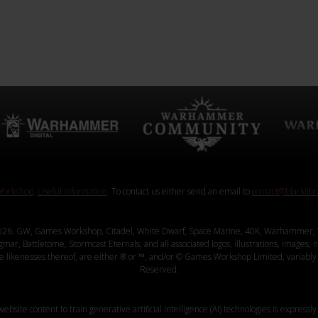
orkshop
.
Useful Information
. To contact us either send an email to
contact@blacklib
26. GW, Games Workshop, Citadel, White Dwarf, Space Marine, 40K, Warhammer, 
, Battletome, Stormcast Eternals, and all associated logos, illustrations, images, na
ve likenesses thereof, are either ® or ™, and/or © Games Workshop Limited, variably 
Reserved.
website content to train generative artificial intelligence (AI) technologies is expressly