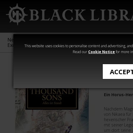
New &
Age of
Warhammer
The Horus
Exclusive
Sigmar
40,000
Heresy
This website uses cookies to personalise content and advertising, and t
Read our
Cookie Notice
for more in
›Horus Heresy
ACCEP
Thousan
Ein Horus-He
Nachdem Magnu
von Nikaea für
hexerischer Pra
mit seiner Legi
um dort seine 