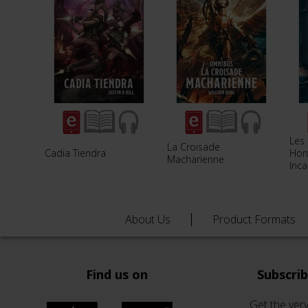
Les
La Croisade
Cadia Tiendra
Hor
Macharienne
Inca
About Us
Product Formats
Find us on
Subscri
Get the very