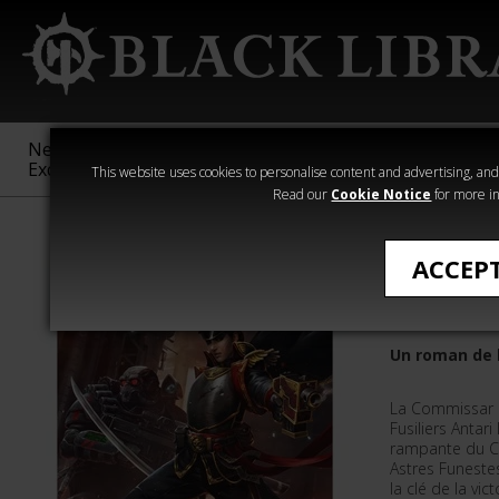
New &
Age of
Warhammer
The Horus
Exclusive
Sigmar
40,000
Heresy
This website uses cookies to personalise content and advertising, and t
Read our
Cookie Notice
for more in
Romans de Wa
ACCEP
Dans la L
Un roman de l
La Commissar S
Fusiliers Antar
rampante du Ch
Astres Funeste
la clé de la vi