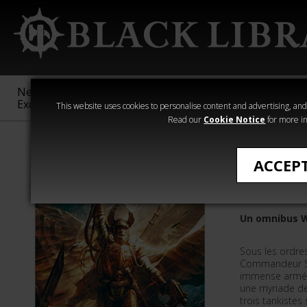
New &
Age of
Warhammer
The Horus
Exclusive
Sigmar
40,000
Heresy
This website uses cookies to personalise content and advertising, and t
Read our
Cookie Notice
for more in
Romans de Wa
ACCEP
La Crois
Un omnibus 
Sous les ordre
Commandeur So
immense armée 
une myriade de
trois tankistes