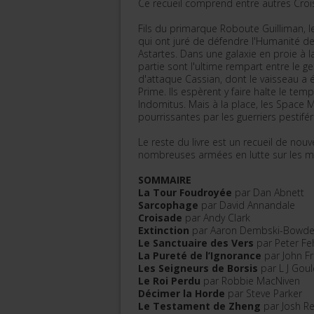
Ce recueil comprend entre autres Croi
Fils du primarque Roboute Guilliman, l
qui ont juré de défendre l'Humanité de
Astartes. Dans une galaxie en proie à l
partie sont l'ultime rempart entre le 
d'attaque Cassian, dont le vaisseau a
Prime. Ils espèrent y faire halte le tem
Indomitus. Mais à la place, les Space 
pourrissantes par les guerriers pestifé
Le reste du livre est un recueil de nou
nombreuses armées en lutte sur les
SOMMAIRE
La Tour Foudroyée
par Dan Abnett
Sarcophage
par David Annandale
Croisade
par Andy Clark
Extinction
par Aaron Dembski-Bowd
Le Sanctuaire des Vers
par Peter Fe
La Pureté de l’Ignorance
par John F
Les Seigneurs de Borsis
par L J Goul
Le Roi Perdu
par Robbie MacNiven
Décimer la Horde
par Steve Parker
Le Testament de Zheng
par Josh R