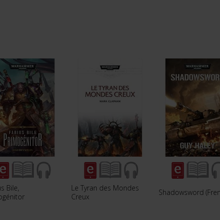
s Bile,
Le Tyran des Mondes
Shadowsword (Fren
ogénitor
Creux