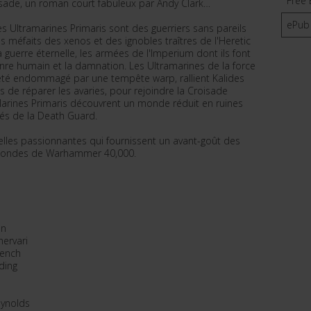
Free 
sade, un roman court fabuleux par Andy Clark…
ePub
es Ultramarines Primaris sont des guerriers sans pareils
s méfaits des xenos et des ignobles traîtres de l'Heretic
a guerre éternelle, les armées de l'Imperium dont ils font
genre humain et la damnation. Les Ultramarines de la force
 été endommagé par une tempête warp, rallient Kalides
ps de réparer les avaries, pour rejoindre la Croisade
Marines Primaris découvrent un monde réduit en ruines
rés de la Death Guard.
velles passionnantes qui fournissent un avant-goût des
 mondes de Warhammer 40,000.
en
hervari
rench
ding
eynolds