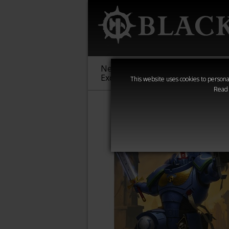
New &
Age of
Warha
Exclusive
Sigmar
40,000
This website uses cookies to personal
Read