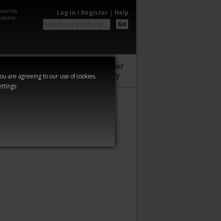
utsche
Log in / Register
|
Help
odukte
Go
Warhammer
Audio
Series
Community
you are agreeing to our use of cookies.
ettings