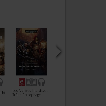
Les Archives Interdites :
Le Culte du Maçon de
ch)
L'Œil
Trône-Sarcophage
Guerre