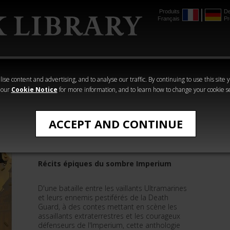
Produits
De
Français
Pr
mmer
The Horus
Warhammer
Warhammer
Heresy
Crime
Horror
ise content and advertising, and to analyse our traffic. By continuing to use this site 
 our
Cookie Notice
for more information, and to learn how to change your cookie s
Romans de Warhammer 40 000
ACCEPT AND CONTINUE
Croisade et autres récits
Récits épiques du sombre Imperium
D'une bataille entre les vaillants Ultramarines
et leurs ennemis pestiférés de la Death
Guard, à des contes mettant en scène les
assaillants extraterrestres et les courageux
défenseurs de l'Imperium, cette anthologie