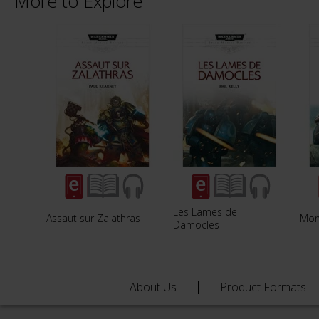
More to Explore
Les Lames de
Assaut sur Zalathras
Mon
Damocles
About Us
Product Formats