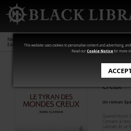
New &
Age of
Warhammer
The Horus
Exclusive
Sigmar
40,000
Heresy
This website uses cookies to personalise content and advertising, and t
Read our
Cookie Notice
for more in
Romans de Wa
ACCEP
Le Tyra
Creux
Un roman Spa
Quand Huron S
Corsairs à l'a
Lastrati, ils s