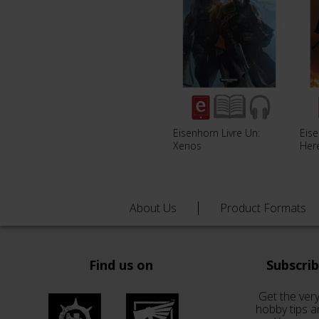
Eisenhorn Livre Un:
Eise
Xenos
Her
About Us
Product Formats
Find us on
Subscri
Get the very
hobby tips a