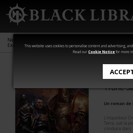
New &
Age of
Warhammer
The Horus
Exclusive
Sigmar
40,000
Heresy
This website uses cookies to personalise content and advertising, and t
Read our
Cookie Notice
for more in
Romans de Wa
ACCEP
Les Archi
Trône-S
Un roman de l
L'inquisiteur Cr
Terra, suit la p
conduira dans l