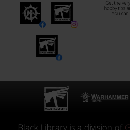
Get the very
hobby tips a
You can 
Black Library is a division of
G