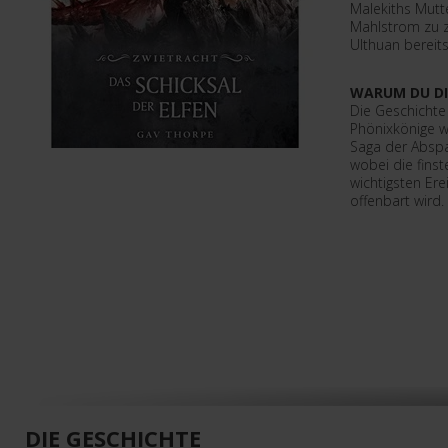
Malekiths Mutt
Mahlstrom zu z
Ulthuan bereits
WARUM DU DI
Die Geschichte
Phönixkönige w
Saga der Abspal
wobei die finst
wichtigsten Ere
offenbart wird.
DIE GESCHICHTE