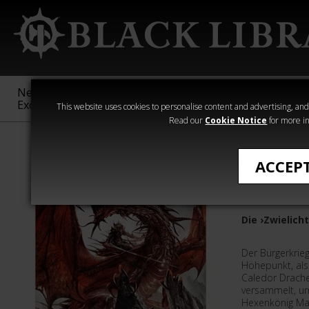
New &
Age of
Warhammer
The Horus
Exclusive
Sigmar
40,000
Heresy
This website uses cookies to personalise content and advertising, and t
Read our
Cookie Notice
for more in
›Warhammer - d
ACCEP
Das Schi
Die ›Zwielicht
Der Bürgerkrieg
Höhepunkt, als
Caledor Drach
versammelt, um
Hexenkönig Mal