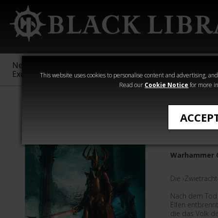
New &
Age of
Warhammer
The Horus
Exclusive
Sigmar
40,000
Heresy
This website uses cookies to personalise content and advertising, and t
Read our
Cookie Notice
for more in
›Warhammer - d
ACCEP
Der Erbe
Warhammer C
Die ›Zwietracht
Nach dem Tod 
Elfen entbrennt
die das Volk d