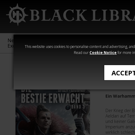
New &
Age of
Warhammer
The Horus
Exclusive
Sigmar
40,000
Heresy
This website uses cookies to personalise content and advertising, and t
Read our
Cookie Notice
for more in
›Warhammer 40
ACCEP
Die Best
Ein Warhamm
Der Krieg der B
Aeldari auf Ter
und keiner Gal
Imperium anzufü
wirklich schlech