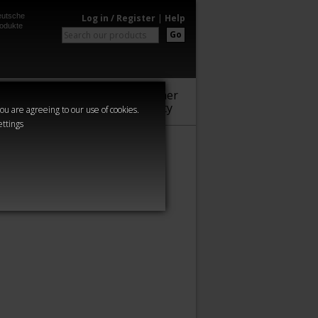
utsche
Log in / Register
|
Help
odukte
Go
Warhammer
Audio
Series
Community
you are agreeing to our use of cookies.
ettings