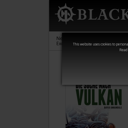
New &
Age of
Warha
Exclusive
Sigmar
40,000
This website uses cookies to personal
Read