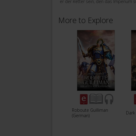
er der Retter sein, den das Imperium s
More to Explore
Roboute Guilliman
Dark
(German)