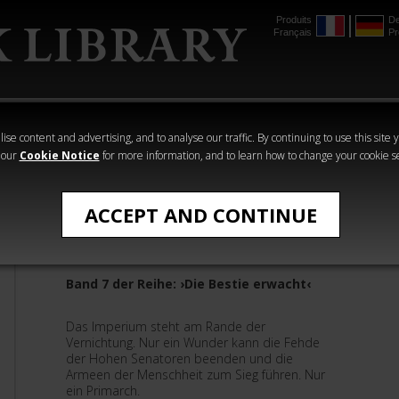
Produits
De
Français
Pr
mmer
The Horus
Warhammer
Warhammer
Heresy
Crime
Horror
ise content and advertising, and to analyse our traffic. By continuing to use this site 
 our
Cookie Notice
for more information, and to learn how to change your cookie s
›Warhammer 40.000‹ - Romane
ACCEPT AND CONTINUE
Die Suche nach Vulkan
Band 7 der Reihe: ›Die Bestie erwacht‹
Das Imperium steht am Rande der
Vernichtung. Nur ein Wunder kann die Fehde
der Hohen Senatoren beenden und die
Armeen der Menschheit zum Sieg führen. Nur
ein Primarch.