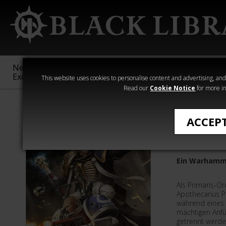
New &
Age of
Warhammer
The Horus
Exclusive
Sigmar
40,000
Heresy
This website uses cookies to personalise content and advertising, and t
Read our
Cookie Notice
for more in
›Warhammer 40
ACCEP
Der Weg 
Ein Warhamm
Als Primaris-O
Apothecarius P
während eines
mächtigen Anfü
getrennt werde