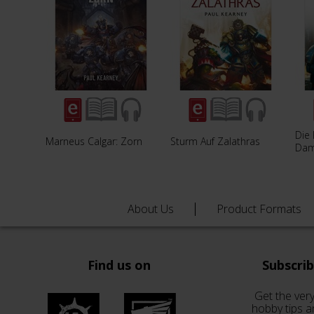
Die 
Marneus Calgar: Zorn
Sturm Auf Zalathras
Dam
About Us
Product Formats
Find us on
Subscri
Get the very
hobby tips a