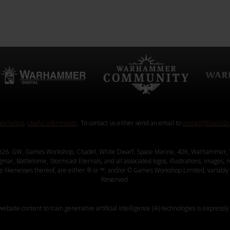
orkshop
.
Useful Information
. To contact us either send an email to
contact@blacklib
26. GW, Games Workshop, Citadel, White Dwarf, Space Marine, 40K, Warhammer, 
, Battletome, Stormcast Eternals, and all associated logos, illustrations, images, na
ve likenesses thereof, are either ® or ™, and/or © Games Workshop Limited, variably 
Reserved.
website content to train generative artificial intelligence (AI) technologies is expressly