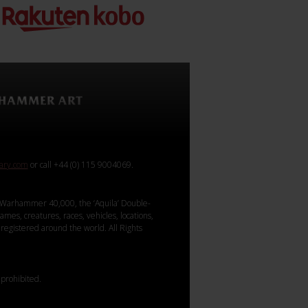
rary.com
or call +44 (0) 115 9004069.
Warhammer 40,000, the ‘Aquila’ Double-
mes, creatures, races, vehicles, locations,
registered around the world. All Rights
 prohibited.