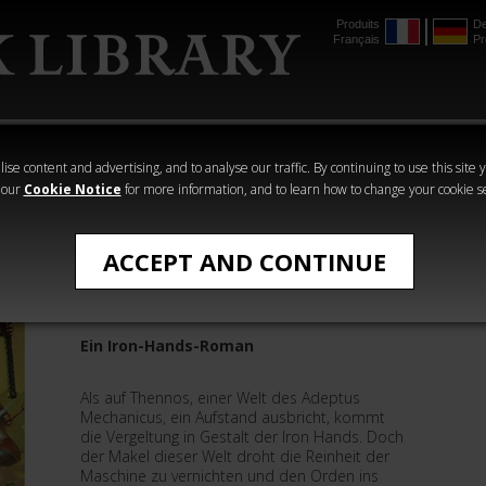
Produits
De
Français
Pr
mmer
The Horus
Warhammer
Warhammer
Heresy
Crime
Horror
ise content and advertising, and to analyse our traffic. By continuing to use this site 
 our
Cookie Notice
for more information, and to learn how to change your cookie s
›Warhammer 40.000‹ - Romane
ACCEPT AND CONTINUE
Das Auge von Medusa
Ein Iron-Hands-Roman
Als auf Thennos, einer Welt des Adeptus
Mechanicus, ein Aufstand ausbricht, kommt
die Vergeltung in Gestalt der Iron Hands. Doch
der Makel dieser Welt droht die Reinheit der
Maschine zu vernichten und den Orden ins