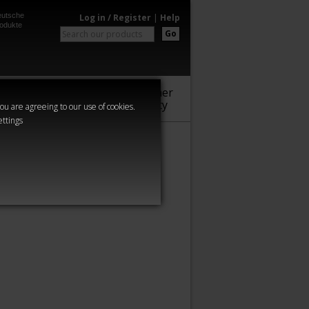
utsche
Log in / Register
|
Help
odukte
Go
Warhammer
Audio
Series
Community
you are agreeing to our use of cookies.
ettings