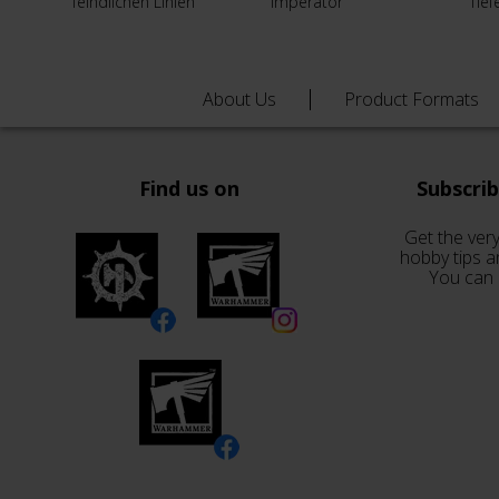
feindlichen Linien
Imperator
Tief
About Us
Product Formats
Find us on
Subscri
Get the very
hobby tips a
You can 