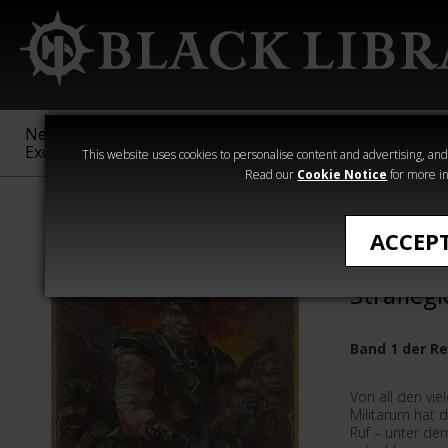
New &
Age of
Warhammer
The Horus
Exclusive
Sigmar
40,000
Heresy
This website uses cookies to personalise content and advertising, and t
Read our
Cookie Notice
for more in
›Warhammer 40
ACCEP
Die Tod
Strafleg
Band 1 der R
Von all den vie
Militarum hat 
Ruf – unter d