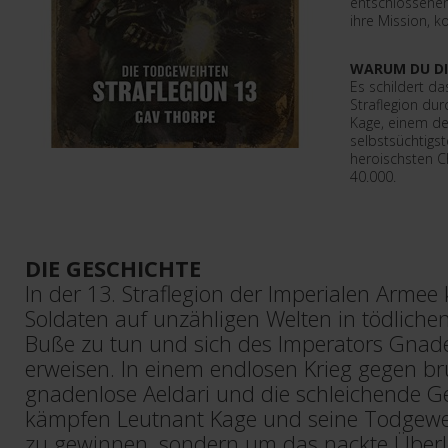
entschlossenen
ihre Mission, k
WARUM DU DI
Es schildert da
Straflegion du
Kage, einem d
selbstsüchtigs
heroischsten 
40.000.
DIE GESCHICHTE
In der 13. Straflegion der Imperialen Armee
Soldaten auf unzähligen Welten in tödlichen
Buße zu tun und sich des Imperators Gnad
erweisen. In einem endlosen Krieg gegen br
gnadenlose Aeldari und die schleichende G
kämpfen Leutnant Kage und seine Todgewe
zu gewinnen, sondern um das nackte Überl