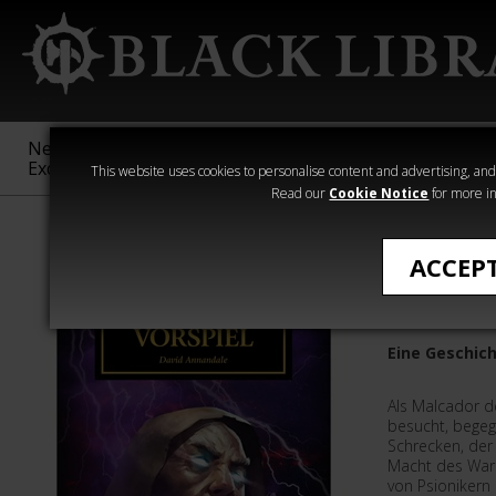
New &
Age of
Warhammer
The Horus
Exclusive
Sigmar
40,000
Heresy
This website uses cookies to personalise content and advertising, and t
Read our
Cookie Notice
for more in
›Horus Heresy
ACCEP
Nikaeas 
Eine Geschic
Als Malcador der
besucht, begeg
Schrecken, der
Macht des Warp
von Psionikern 