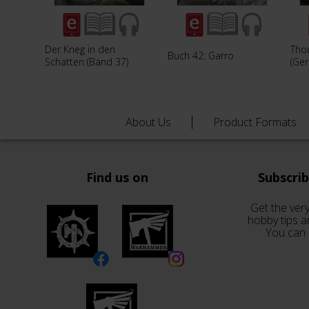
Der Krieg in den
Tho
Buch 42: Garro
Schatten (Band 37)
(Ge
About Us
Product Formats
Find us on
Subscri
Get the very
hobby tips a
You can 