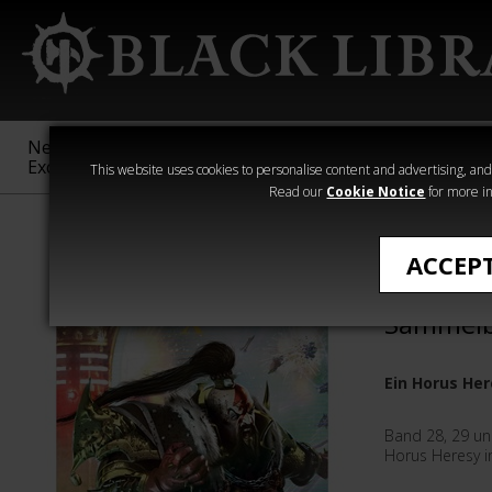
New &
Age of
Warhammer
The Horus
Exclusive
Sigmar
40,000
Heresy
This website uses cookies to personalise content and advertising, and t
Read our
Cookie Notice
for more in
›Horus Heresy
ACCEP
The Hor
Sammelb
Ein Horus He
Band 28, 29 un
Horus Heresy 