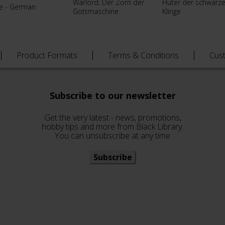
Warlord: Der Zorn der
Hüter der schwarz
e - German
Gottmaschine
Klinge
Product Formats
Terms & Conditions
Cus
Subscribe to our newsletter
Get the very latest - news, promotions,
hobby tips and more from Black Library.
You can unsubscribe at any time
Subscribe