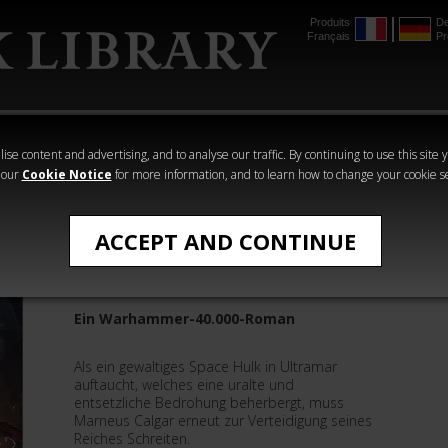
Produits
De
Français
Pr
mmer
The Horus
Warhammer
Warhammer
Heresy
Crime
Horror
ise content and advertising, and to analyse our traffic. By continuing to use this site 
 our
Cookie Notice
for more information, and to learn how to change your cookie s
Einsteigen
ACCEPT AND CONTINUE
Marneus Calgar: Zorn
Ein Warhammer-40.000-Roman
Als ein gewaltiges Space Hulk in Ultramar
auftaucht, welches eine uralte und
entsetzliche Bedrohung beherbergt, muss
Marneus Calgar erneut zur Verteidigung seines
Reiches Schreiten.