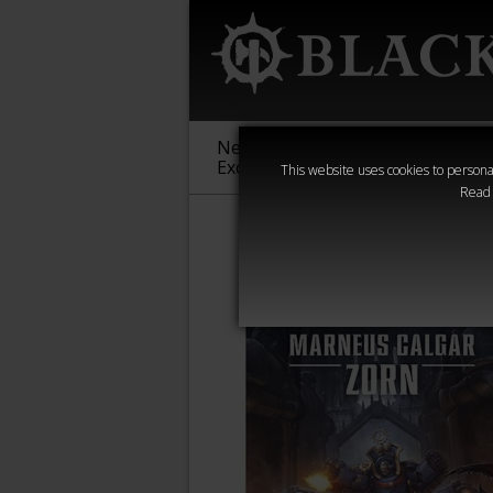
New &
Age of
Warha
Exclusive
Sigmar
40,000
This website uses cookies to personal
Read