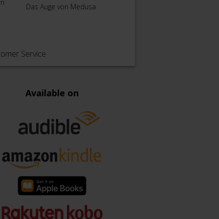
en
Die Kl
Das Auge von Medusa
Terra – Der
Damo
Leichenthron
tomer Service
Available on