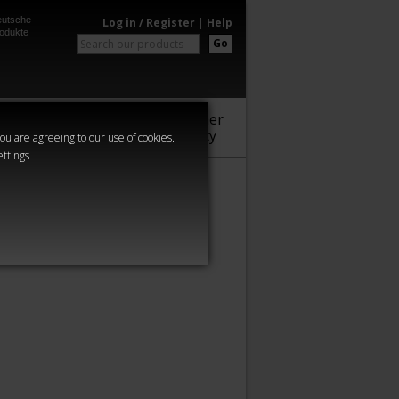
utsche
Log in / Register
|
Help
odukte
Go
Warhammer
Audio
Series
Community
you are agreeing to our use of cookies.
ettings