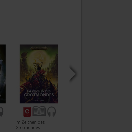
Im Zeichen des
Gotrek: Im Reich der
Hallo
Grotmondes
Unbegrabenen
Schwa