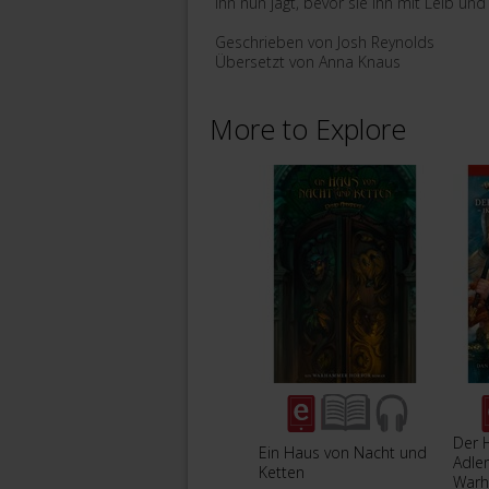
ihn nun jagt, bevor sie ihn mit Leib und 
Geschrieben von Josh Reynolds
Übersetzt von Anna Knaus
More to Explore
Der 
Ein Haus von Nacht und
Adler
Ketten
War