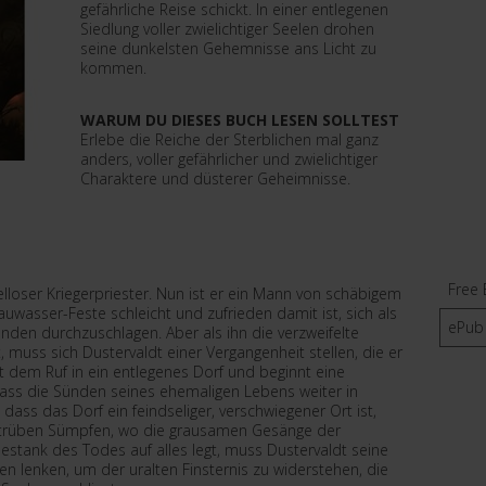
gefährliche Reise schickt. In einer entlegenen
Siedlung voller zwielichtiger Seelen drohen
seine dunkelsten Gehemnisse ans Licht zu
kommen.
WARUM DU DIESES BUCH LESEN SOLLTEST
Erlebe die Reiche der Sterblichen mal ganz
anders, voller gefährlicher und zwielichtiger
Charaktere und düsterer Geheimnisse.
Free 
elloser Kriegerpriester. Nun ist er ein Mann von schäbigem
uwasser-Feste schleicht und zufrieden damit ist, sich als
ePub
nden durchzuschlagen. Aber als ihn die verzweifelte
, muss sich Dustervaldt einer Vergangenheit stellen, die er
gt dem Ruf in ein entlegenes Dorf und beginnt eine
 dass die Sünden seines ehemaligen Lebens weiter in
 dass das Dorf ein feindseliger, verschwiegener Ort ist,
n trüben Sümpfen, wo die grausamen Gesänge der
estank des Todes auf alles legt, muss Dustervaldt seine
nen lenken, um der uralten Finsternis zu widerstehen, die