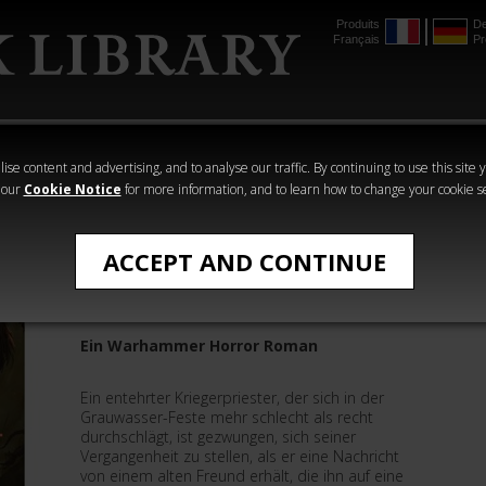
Produits
De
Français
Pr
mmer
The Horus
Warhammer
Warhammer
Heresy
Crime
Horror
ise content and advertising, and to analyse our traffic. By continuing to use this site 
 our
Cookie Notice
for more information, and to learn how to change your cookie s
Warhammer Horror
ACCEPT AND CONTINUE
Dunkle Ernte
Ein Warhammer Horror Roman
Ein entehrter Kriegerpriester, der sich in der
Grauwasser-Feste mehr schlecht als recht
durchschlägt, ist gezwungen, sich seiner
Vergangenheit zu stellen, als er eine Nachricht
von einem alten Freund erhält, die ihn auf eine