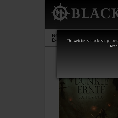
New &
Age of
Warha
Exclusive
Sigmar
40,000
This website uses cookies to personal
Read