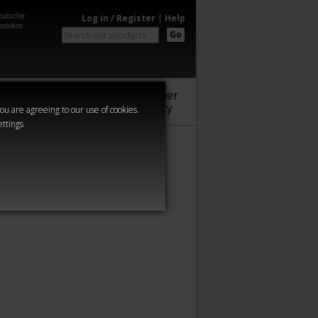
utsche
Log in / Register
|
Help
odukte
Go
Warhammer
Audio
Series
Community
you are agreeing to our use of cookies.
ettings