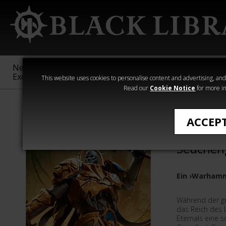
New &
Age of
Warhammer
The Horus
Exclusive
Sigmar
40,000
Heresy
This website uses cookies to personalise content and advertising, and t
Read our
Cookie Notice
for more in
All Products
ACCEP
Hallowed
Seuchen
Ein ›Warham
Während der g
das Reich des 
Eternals eine s