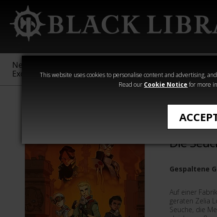
New &
Age of
Warhammer
The Horus
Exclusive
Sigmar
40,000
Heresy
This website uses cookies to personalise content and advertising, and t
Read our
Cookie Notice
for more in
Warhammer Ad
ACCEP
Warhamm
Die Seuc
Gespaltene G
Auf einer Fabr
geraten Zelia L
Seuche, die M