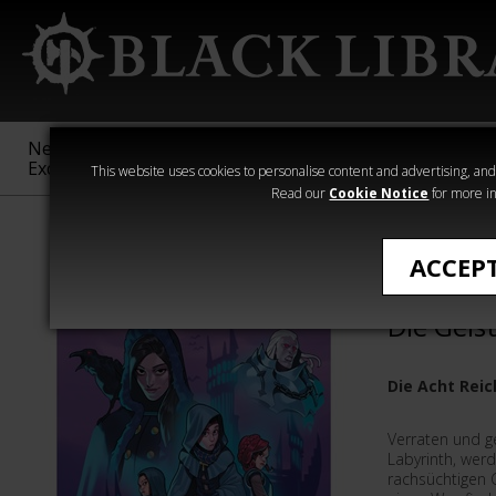
New &
Age of
Warhammer
The Horus
Exclusive
Sigmar
40,000
Heresy
This website uses cookies to personalise content and advertising, and t
Read our
Cookie Notice
for more in
All Products
ACCEP
Warhamm
Die Geis
Die Acht Reic
Verraten und g
Labyrinth, werd
rachsüchtigen 