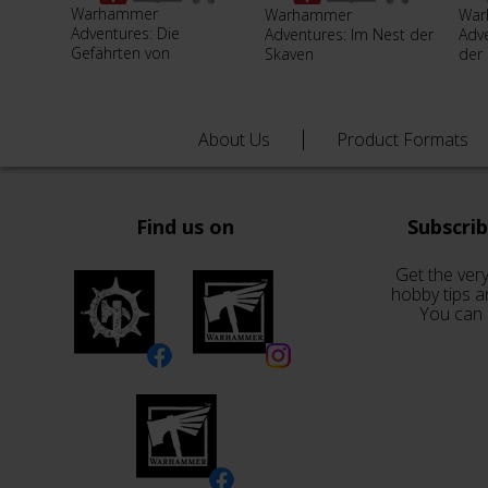
Warhammer
Warhammer
War
Adventures: Die
Adventures: Im Nest der
Adv
Gefährten von
Skaven
der 
Lebensstei…
About Us
Product Formats
Find us on
Subscri
Get the very
hobby tips a
You can 