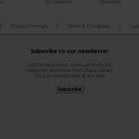
en
der Sylvaneth
Kharadron
Product Formats
Terms & Conditions
Cus
Subscribe to our newsletter
Get the very latest - news, promotions,
hobby tips and more from Black Library.
You can unsubscribe at any time
Subscribe