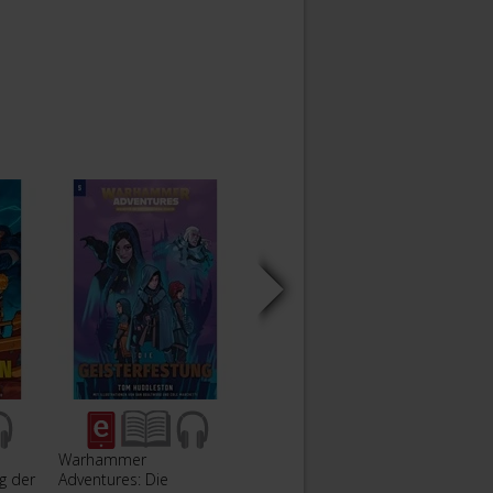
Warhammer
Warhammer
Warh
g der
Adventures: Die
Adventures: Angriff der
Adven