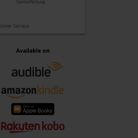
Geisterfestung
Necrons
Klaue
tomer Service
Available on