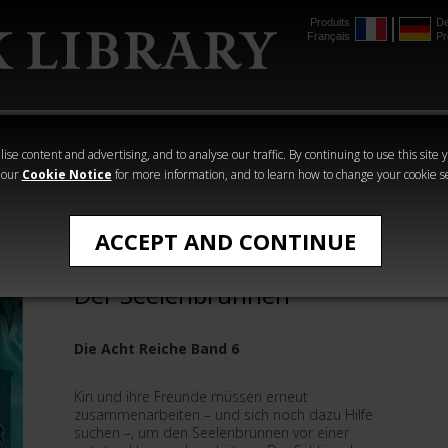
Produits
De
Français
Pr
mmer
The Horus
Warhammer
Warhammer
Heresy
Crime
Horror
ise content and advertising, and to analyse our traffic. By continuing to use this site 
 our
Cookie Notice
for more information, and to learn how to change your cookie s
Warhammer Adventures
ACCEPT AND CONTINUE
Warhammer Adventures:
Der Seelenbrunnen
Die Acht Reiche Band 6
Kiri und ihre Freunde müssen erneut
zusammenarbeiten – und sich noch dazu Hilfe
suchen –, um den Seelenbrunnen vor einer