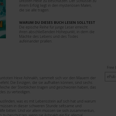
untoten Hexe zu beschützen. Der Schlüssel zu
ihrem Erfolg liegt in den mysteriösen Malen,
die sie alle tragen.
WARUM DU DIESES BUCH LESEN SOLLTEST
Die epische Reihe für junge Leser erreicht
ihren abschließenden Höhepunkt, in dem die
Mächte des Lebens und des Todes
aufeinander prallen.
Free 
ePub
r untoten Hexe Ashnakh, sammelt sich vor den Mauern der
efehl. Die Einzigen, die sie aufhalten können, sind sechs
r Reiche der Sterblichen tragen und geschworen haben, das
es zu verteidigen.
rausfinden, was es mit Lebensstein auf sich hat und warum
ie müssen in dieser schweren Stunde seltsame und
lfe bitten. Und vor allem müssen sie sich zusammentun,
 zu beschützen, wenn sie Ashnakh ein für allemal