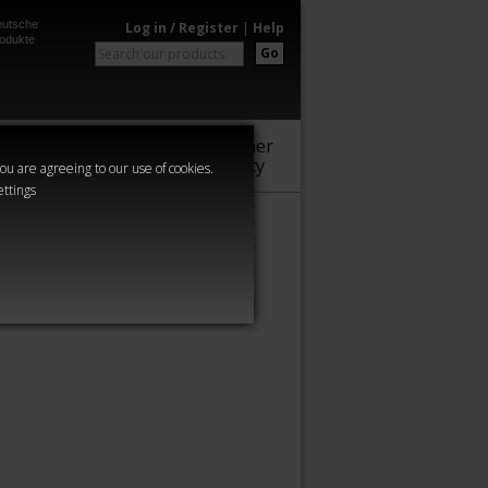
utsche
Log in / Register
|
Help
odukte
Go
Warhammer
Audio
Series
Community
you are agreeing to our use of cookies.
ettings