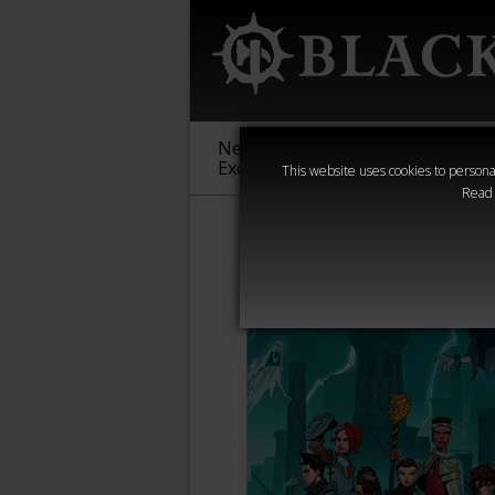
New &
Age of
Warha
Exclusive
Sigmar
40,000
This website uses cookies to personal
Read