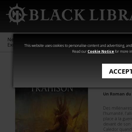
New &
Age of
Warhammer
The Horus
Exclusive
Sigmar
40,000
Heresy
This website uses cookies to personalise content and advertising, and t
Read our
Cookie Notice
for more in
Romans de Wa
ACCEP
L'Infâme
Un Roman du
Des millénaires
l'humanité, l'al
place à la guerr
devant de son d
Caledor quand 