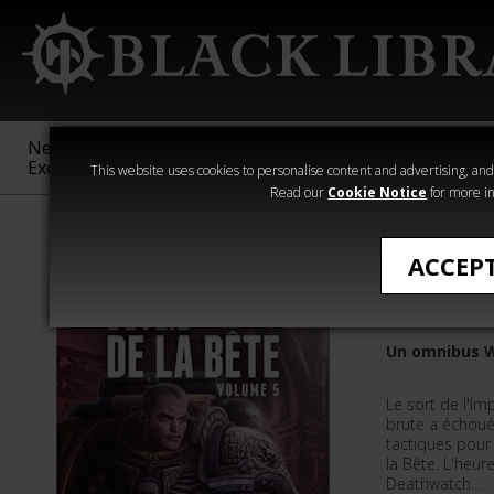
New &
Age of
Warhammer
The Horus
Exclusive
Sigmar
40,000
Heresy
This website uses cookies to personalise content and advertising, and t
Read our
Cookie Notice
for more in
Romans de Wa
ACCEP
L'Éveil d
Un omnibus 
Le sort de l'Im
brute a échoué,
tactiques pour
la Bête. L'heur
Deathwatch…