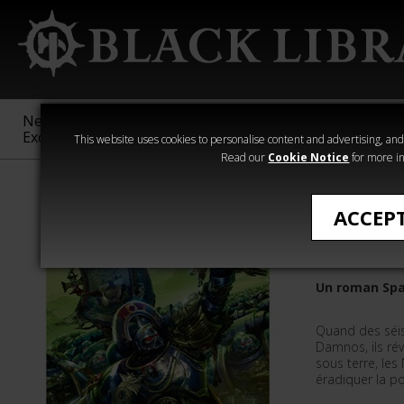
New &
Age of
Warhammer
The Horus
Exclusive
Sigmar
40,000
Heresy
This website uses cookies to personalise content and advertising, and t
Read our
Cookie Notice
for more in
Romans de Wa
ACCEP
La Chut
Un roman Spa
Quand des séi
Damnos, ils rév
sous terre, les
éradiquer la p