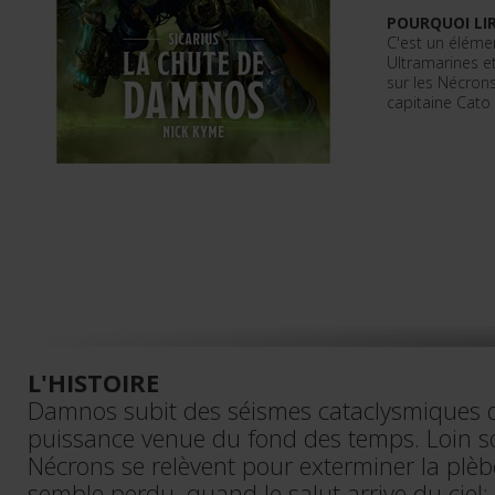
POURQUOI LIR
C'est un élémen
Ultramarines et
sur les Nécron
capitaine Cato 
L'HISTOIRE
Damnos subit des séismes cataclysmiques qu
puissance venue du fond des temps. Loin sou
Nécrons se relèvent pour exterminer la plè
semble perdu, quand le salut arrive du ciel: