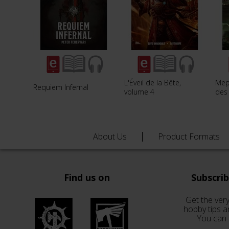
L'Éveil de la Bête,
Mep
Requiem Infernal
volume 4
des
About Us
Product Formats
Find us on
Subscri
Get the very
hobby tips a
You can 