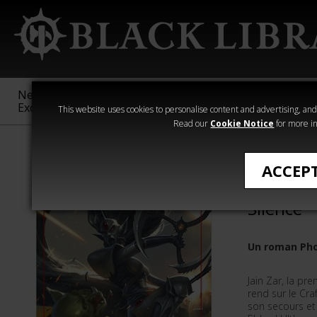
New &
Age of
Warhammer
The Horus
Exclusive
Sigmar
40,000
Heresy
This website uses cookies to personalise content and advertising, and t
Read our
Cookie Notice
for more in
Démarrer
ACCEP
Jain Zar
Silence
Un roman Pho
Jain Zar, la pr
rend sur le Cr
son secours et