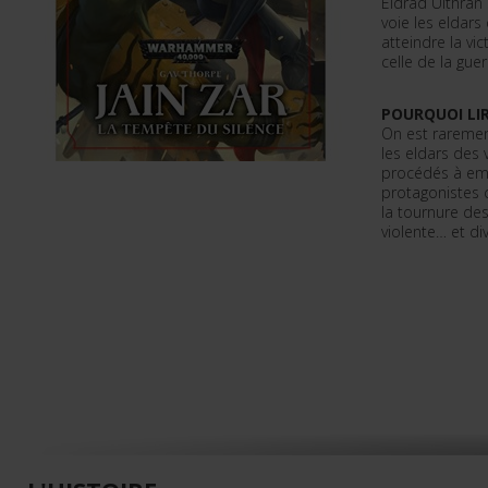
Eldrad Ulthran
voie les eldars
atteindre la vi
celle de la guer
POURQUOI LIR
On est raremen
les eldars des
procédés à emp
protagonistes 
la tournure de
violente… et di