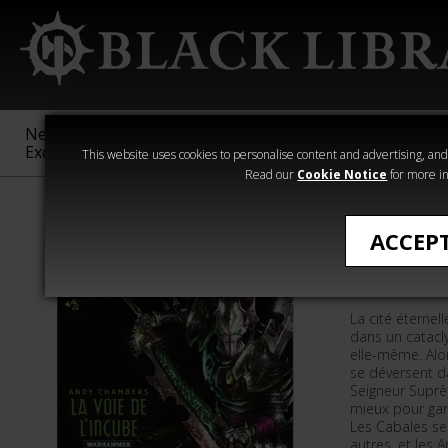
New &
Age of
Warhammer
The Horus
Exclusive
Sigmar
40,000
Heresy
This website uses cookies to personalise content and advertising, and t
Read our
Cookie Notice
for more in
Romans de Wa
ACCEP
VOIE DE 
La cité éterne
dans un catacly
elle-même. Alo
se déversent dan
Seigneur Suprê
mieux pour gar
Les Cabales se
autres, et les