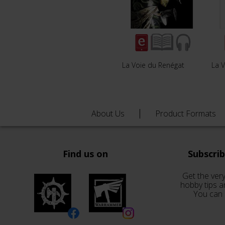
La Voie du Renégat
La V
About Us
Product Formats
Find us on
Subscri
Get the very
hobby tips a
You can 