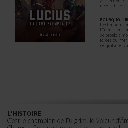
ancien frère d
reconstituer se
POURQUOI LIR
Il est mort un m
l'Éternel, quel
se profile à mo
forces qui men
ce qu'il a œuvré
L'HISTOIRE
C’est le champion de Fulgrim, le Voleur d’Âm
Chemos. C’est un bretteur hors pair que l