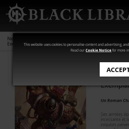
New &
Age of
Warhammer
The Horus
Exclusive
Sigmar
40,000
Heresy
This website uses cookies to personalise content and advertising, and t
Read our
Cookie Notice
for more in
Démarrer
ACCEP
Lucius: 
Exempla
Un Roman Ch
Ses armées épu
incessante et l
iniquités perve