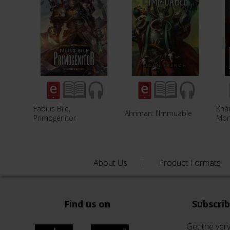
Fabius Bile,
Khâ
Ahriman: l'Immuable
Primogénitor
Mon
About Us
Product Formats
Find us on
Subscri
Get the very