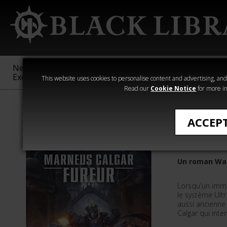
New &
Age of
Warhammer
The Horus
Exclusive
Sigmar
40,000
Heresy
This website uses cookies to personalise content and advertising, and t
Read our
Cookie Notice
for more in
Démarrer
ACCEP
Marneus 
Un roman Wa
Lorsqu'un imm
le système Ult
aussi ancienne 
Calgar qui inter