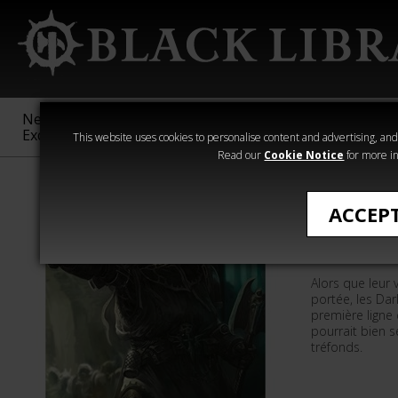
New &
Age of
Warhammer
The Horus
Exclusive
Sigmar
40,000
Heresy
This website uses cookies to personalise content and advertising, and t
Read our
Cookie Notice
for more in
Romans de Wa
ACCEP
Asmodai 
Alors que leur 
portée, les Dar
première ligne
pourrait bien 
tréfonds.