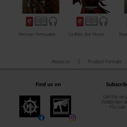
Ahriman: l'Immuable
La Bête doit Mourir
Rav
About Us
Product Formats
Find us on
Subscri
Get the very
hobby tips a
You can 