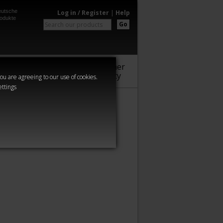
utsche
Log in / Register
|
Help
odukte
Go
Warhammer
Audio
Series
Community
you are agreeing to our use of cookies.
ettings