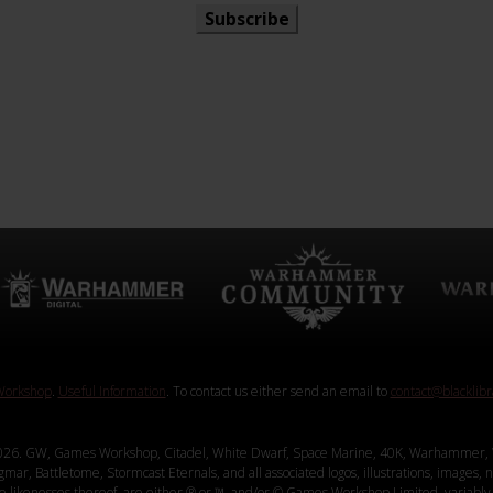
Subscribe
orkshop
.
Useful Information
. To contact us either send an email to
contact@blacklib
26. GW, Games Workshop, Citadel, White Dwarf, Space Marine, 40K, Warhammer, 
, Battletome, Stormcast Eternals, and all associated logos, illustrations, images, na
ve likenesses thereof, are either ® or ™, and/or © Games Workshop Limited, variably 