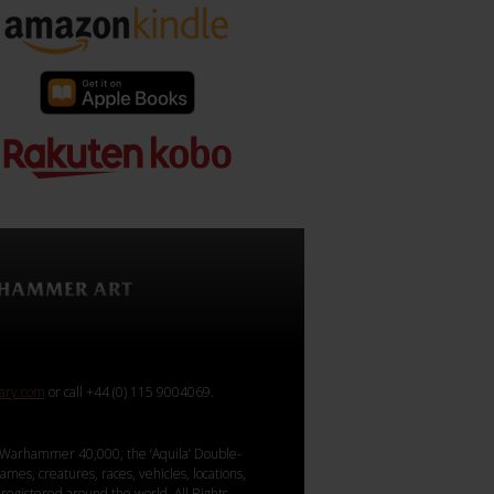
rary.com
or call +44 (0) 115 9004069.
Warhammer 40,000, the ‘Aquila’ Double-
mes, creatures, races, vehicles, locations,
registered around the world. All Rights