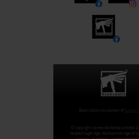
Black Library is a division of
Games W
© Copyright Games Workshop Limited 20
headed Eagle logo, Warhammer Age of Sigmar
weapons, characters, and the distincti