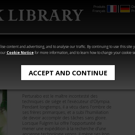
Produits
De
Français
Pr
mmer
The Horus
Warhammer
Warhammer
Heresy
Crime
Horror
ise content and advertising, and to analyse our traffic. By continuing to use this site 
 our
Cookie Notice
for more information, and to learn how to change your cookie s
All Products
ACCEPT AND CONTINUE
L'ange Exterminatus
Perturabo est le maître incontesté des
techniques de siège et l'exécuteur d'Olympia.
Pendant longtemps, il a vécu dans l'ombre de
ses frères primarques, et a subi l'humiliation
de devoir accomplir des tâches sans gloire.
Lorsque Fulgrim lui offre l'opportunité de
mener une expédition à la recherche d'une
ancienne technologie xenos, il mène ses Iron