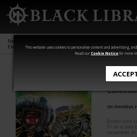
New &
Age of
Warhammer
The Horus
Exclusive
Sigmar
40,000
Heresy
This website uses cookies to personalise content and advertising, and t
Read our
Cookie Notice
for more in
All Products
ACCEP
The Horu
Collectio
Un Omnibus H
Étoffez votre co
51 de la série 
rassemblés en 