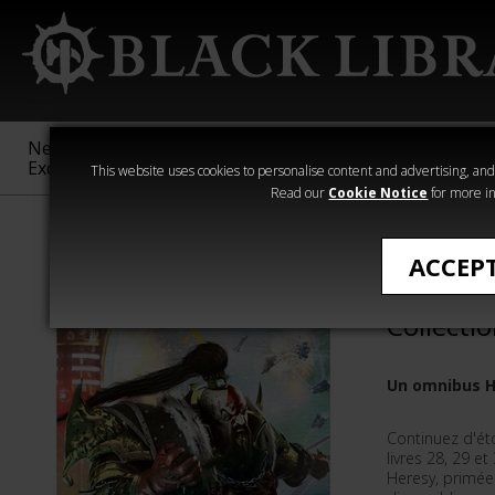
New &
Age of
Warhammer
The Horus
Exclusive
Sigmar
40,000
Heresy
This website uses cookies to personalise content and advertising, and t
Read our
Cookie Notice
for more in
Romans de The
ACCEP
The Horu
Collectio
Un omnibus H
Continuez d'éto
livres 28, 29 e
Heresy, primée