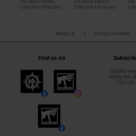
The Horus Heresy:
The Horus Heresy:
The 
Collection I (Français)
Collection II (Français)
Coll
About Us
Product Formats
Find us on
Subscri
Get the very
hobby tips a
You can 