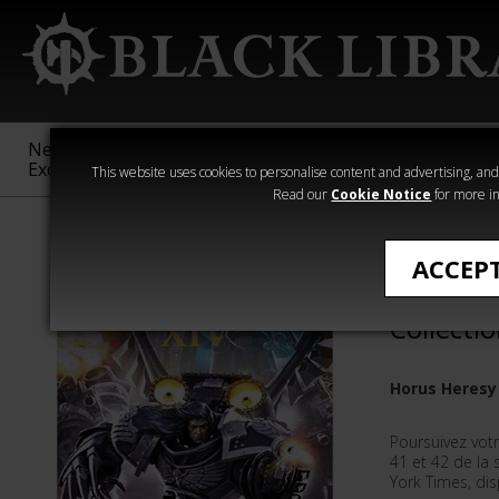
New &
Age of
Warhammer
The Horus
Exclusive
Sigmar
40,000
Heresy
This website uses cookies to personalise content and advertising, and t
Read our
Cookie Notice
for more in
All Products
ACCEP
The Horu
Collectio
Horus Heresy 
Poursuivez votre
41 et 42 de la
York Times, di