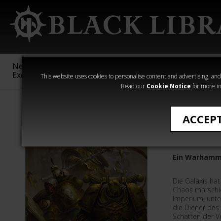
New &
Age of
Warhammer
The Horus
Exclusive
Sigmar
40,000
Heresy
This website uses cookies to personalise content and advertising, and t
Read our
Cookie Notice
for more in
›Warhammer 40
ACCEP
Herren de
Ein Warhamm
Die Galaxis ha
Chaos marschie
Imperium, unte
die Diener des
Schatten der V