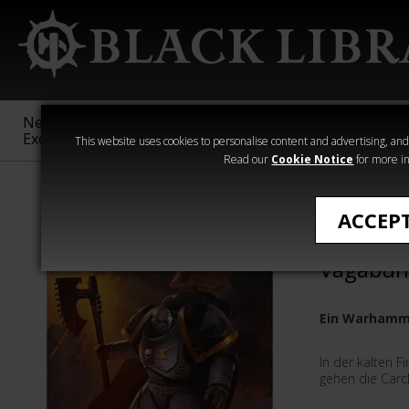
New &
Age of
Warhammer
The Horus
Exclusive
Sigmar
40,000
Heresy
This website uses cookies to personalise content and advertising, and t
Read our
Cookie Notice
for more in
›Warhammer 40
ACCEP
Carchar
Vagabun
Ein Warhamm
In der kalten F
gehen die Carc