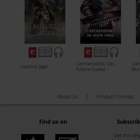
Carcharodons: Das
Car
Lautlose Jäger
Äußere Dunkel
Blu
About Us
Product Formats
Find us on
Subscri
Get the very