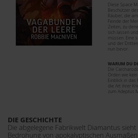
Diese Space Ma
Beschützer de
Räuber, die am
Feinde der Men
Zeiten, zu dene
sich lassen un
müssen. Eine so
und der Dritt
nun bevor.
WARUM DU DI
Die Carcharodo
Orden wie kein 
Einblick in das
die Art ihrer Kr
zum Adeptus M
DIE GESCHICHTE
Die abgelegene Fabrikwelt Diamantus sieht 
Bedrohung von apokalyptischen Ausmaßen 