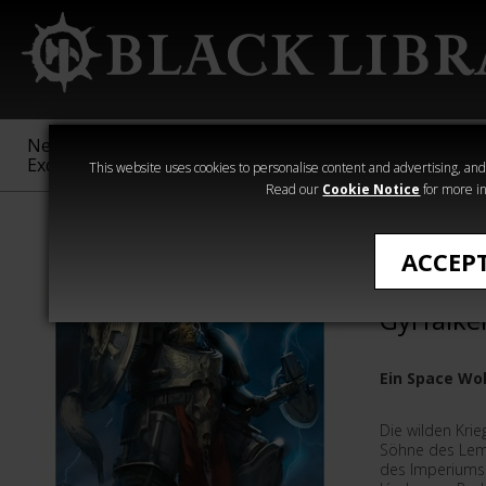
New &
Age of
Warhammer
The Horus
Exclusive
Sigmar
40,000
Heresy
This website uses cookies to personalise content and advertising, and t
Read our
Cookie Notice
for more in
›Warhammer 40
ACCEP
Space Wo
Gyrfalke
Ein Space W
Die wilden Krie
Söhne des Lem
des Imperiums.