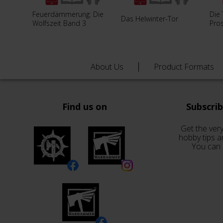
Feuerdämmerung: Die
Die
Das Helwinter-Tor
Wolfszeit Band 3
Pro
About Us
Product Formats
Find us on
Subscri
Get the very
hobby tips a
You can 