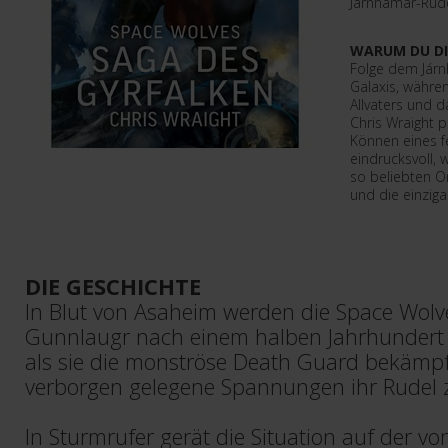
Járnhamar-Rude
WARUM DU DI
Folge dem Járn
Galaxis, währe
Allvaters und d
Chris Wraight 
Können eines f
eindrucksvoll,
so beliebten Or
und die einzigar
DIE GESCHICHTE
In Blut von Asaheim werden die Space Wolv
Gunnlaugr nach einem halben Jahrhundert 
als sie die monströse Death Guard bekämp
verborgen gelegene Spannungen ihr Rudel z
In Sturmrufer gerät die Situation auf der v