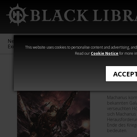
New &
Age of
Warhammer
The Horus
Exclusive
Sigmar
40,000
Heresy
This website uses cookies to personalise content and advertising, and t
Read our
Cookie Notice
for more in
›Warhammer 40
ACCEP
Der Fall
Macharius kom
bekannten Gala
verseuchten Hö
sich Macharius
Herausforderun
Ende des Krieg
bedeuten.