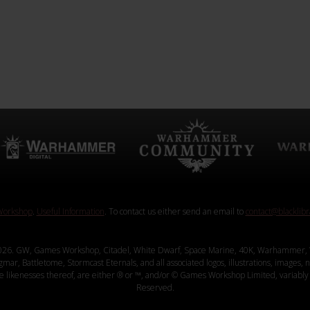
orkshop
.
Useful Information
. To contact us either send an email to
contact@blacklib
26. GW, Games Workshop, Citadel, White Dwarf, Space Marine, 40K, Warhammer, 
, Battletome, Stormcast Eternals, and all associated logos, illustrations, images, na
ve likenesses thereof, are either ® or ™, and/or © Games Workshop Limited, variably 
Reserved.