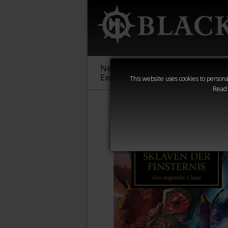
New &
Age of
Warha
Exclusive
Sigmar
40,000
This website uses cookies to personal
Read