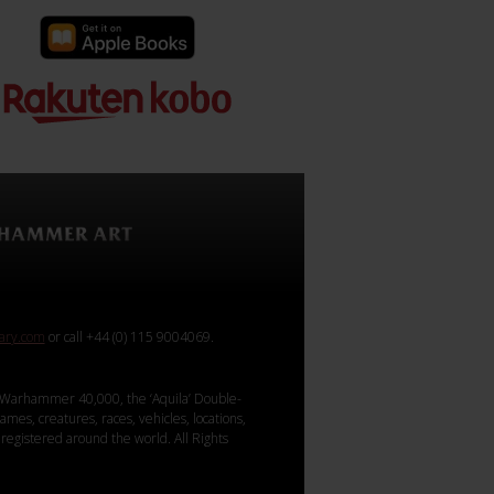
rary.com
or call +44 (0) 115 9004069.
Warhammer 40,000, the ‘Aquila’ Double-
mes, creatures, races, vehicles, locations,
registered around the world. All Rights