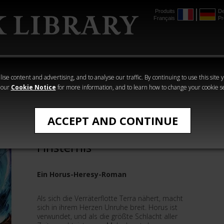
Produits
De
Français
Pr
mmer
The Horus
Warhammer
Warhammer
Heresy
Crime
Horror
ise content and advertising, and to analyse our traffic. By continuing to use this site 
 our
Cookie Notice
for more information, and to learn how to change your cookie s
›Horus Heresy‹ - Romane
ACCEPT AND CONTINUE
Horus Heresy: Sklaven der
Finsternis
Ein Horus-Heresy-Roman
Als sich die Verräterflotte Terra nähert, macht
sich in ihrem Herzen Unruhe breit. Horus ist
verwundet, und als die größte Schlacht aller