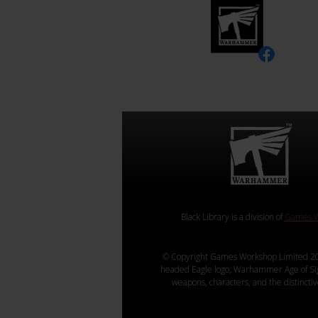
Black Library is a division of
Games W
© Copyright Games Workshop Limited 20
headed Eagle logo, Warhammer Age of Sigmar
weapons, characters, and the distincti