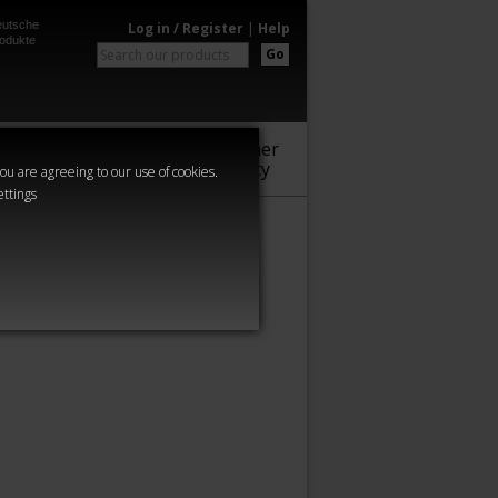
utsche
Log in / Register
|
Help
odukte
Go
Warhammer
Audio
Series
Community
you are agreeing to our use of cookies.
ettings