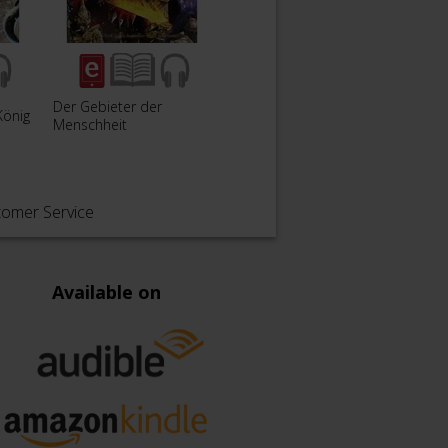
Der Gebieter der
Horus Heresy: Corax
Horus
König
Menschheit
(German)
Engel
tomer Service
Available on