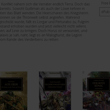
Free 
nflikt nähern sich die Verräter endlich Terra. Doch das
h bereits. Sowohl Guilliman als auch der Löwe kehren in
ePub
nten das Blatt wenden. Die Heerscharen des Kriegsherrn
önnen sie die Thronwelt selbst angreifen. Während
eschickt wurde, fällt es Lorgar und Perturabo zu, Fulgrim
tand erhoben wurden und jetzt vielleicht nicht willens
en, auf Linie zu bringen. Doch Horus ist verwundet, und
laxis je sah, naht, liegt es an Maloghurst, die Legion
om Rande des Verderbens zu retten.