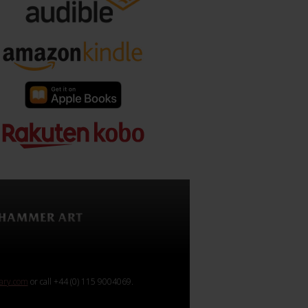
rary.com
or call +44 (0) 115 9004069.