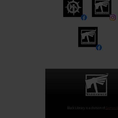
Black Library is a division of
Games W