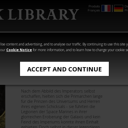
Produits
De
Français
Pr
mmer
The Horus
Warhammer
Warhammer
Heresy
Crime
Horror
ise content and advertising, and to analyse our traffic. By continuing to use this site 
 our
Cookie Notice
for more information, and to learn how to change your cookie s
›Horus Heresy‹ - Romane
ACCEPT AND CONTINUE
Primarchen, Die
Nach dem Abbild des Imperators selbst
erschaffen, hielten sich die Primarchen lange
für die Prinzen des Universums und Herren
ihres eigenen Schicksals - sie führten die
Legionen der Space Marines in ihrer
glorreichen Eroberung der Galaxis und kein
Feind des Imperiums konnte ihnen Einhalt
gebieten. Doch selbst in dieser legendären