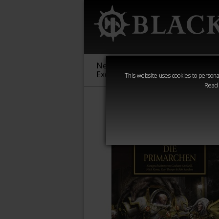
New &
Age of
Warha
Exclusive
Sigmar
40,000
This website uses cookies to personal
Read