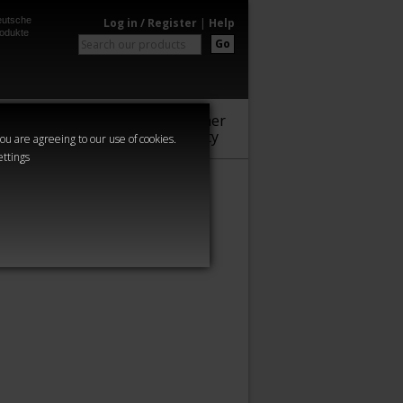
utsche
Log in / Register
|
Help
odukte
Go
Warhammer
Audio
Series
Community
you are agreeing to our use of cookies.
ettings