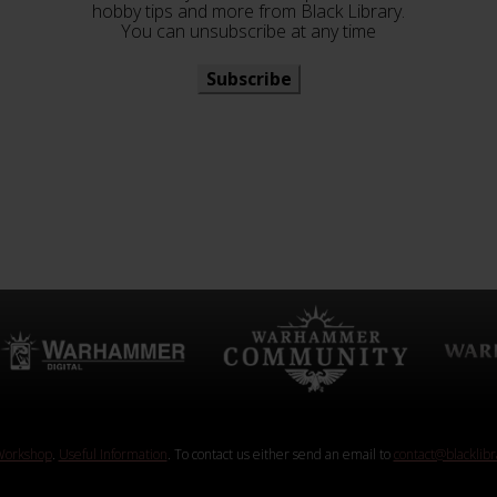
hobby tips and more from Black Library.
You can unsubscribe at any time
Subscribe
orkshop
.
Useful Information
. To contact us either send an email to
contact@blacklib