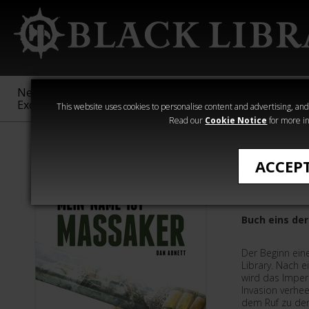
New &
Age of
Warhammer
The Horus
Exclusive
Sigmar
40,000
Heresy
This website uses cookies to personalise content and advertising, and t
Read our
Cookie Notice
for more in
Einsteigen
ACCEP
Mein Na
Buch eins der
Der Beginn ein
Library. Nach 
wird das Imper
Invasion verheer
dem Ruf zu den