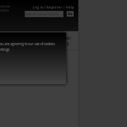
utsche
Log in / Register
|
Help
odukte
Go
Warhammer
Audio
Series
Community
you are agreeing to our use of cookies.
ettings