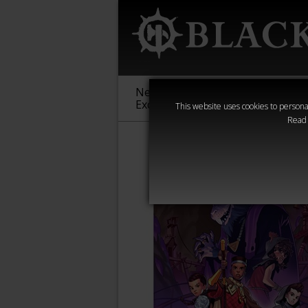
New &
Age of
Warha
Exclusive
Sigmar
40,000
This website uses cookies to personal
Read