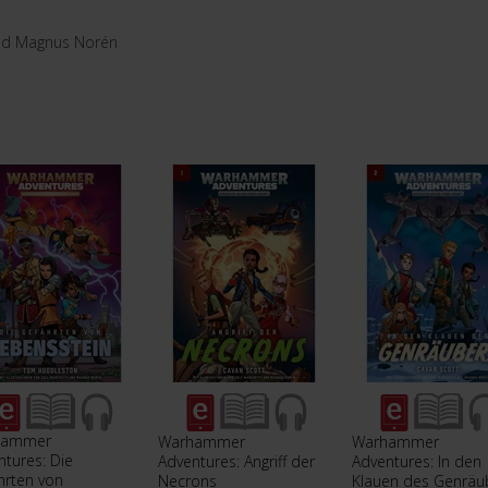
 und Magnus Norén
hammer
Warhammer
Warhammer
ntures: Die
Adventures: Angriff der
Adventures: In den
hrten von
Necrons
Klauen des Genräu