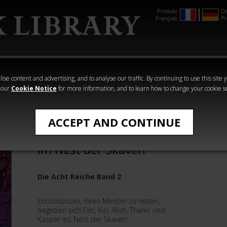
Produits
De
Français
Pr
mmer
The Horus
Warhammer
Warhammer
Heresy
Crime
Horror
ise content and advertising, and to analyse our traffic. By continuing to use this site 
 our
Cookie Notice
for more information, and to learn how to change your cookie s
Warhammer Adventures
ACCEPT AND CONTINUE
Warhammer Adventures:
Im Nest der Skaven
Die Acht Reiche Band 2
Entschlossen, ihren Meister zu retten,
begeben sich Elio, Kiri, Alish, Thanis und
Kasper ins Nest der Skaven.