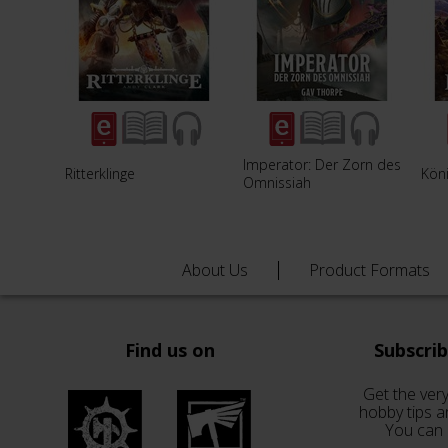
Imperator: Der Zorn des
Ritterklinge
Köni
Omnissiah
About Us
Product Formats
Find us on
Subscri
Get the very
hobby tips a
You can 