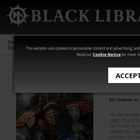
New &
Age of
Warhammer
The Horus
Exclusive
Sigmar
40,000
Heresy
This website uses cookies to personalise content and advertising, and t
Read our
Cookie Notice
for more in
Neuerscheinun
ACCEP
Titanen
Ein Roman in
Als die wichtig
Legio Chaostit
der Planet eine
Titanen der Leg
schicken ihre 