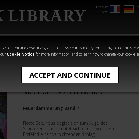
Produits
De
Français
Pr
mmer
The Horus
Warhammer
Warhammer
Heresy
Crime
Horror
ise content and advertising, and to analyse our traffic. By continuing to use this site 
 our
Cookie Notice
for more information, and to learn how to change your cookie s
Feuerdämmerung
ACCEPT AND CONTINUE
Feuerdämmerung: Das
Meer der Seelen Band 7
Feuerdämmerung Band 7
Flotte Secundus begibt sich zum Auge des
Schreckens und bereitet sich darauf vor, dem
Erzfeind einen vernichtenden Schlag