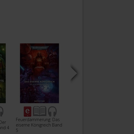
Feuerdämmerung: Das
Feuerdämmerung: Das
Der
eiserne Königreich Band
Grab der Märtyrerin
Das D
and 4
5
Band 6