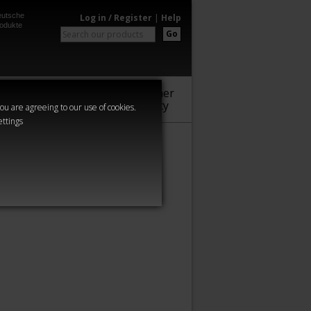
utsche
Log in / Register
|
Help
odukte
Go
Warhammer
Audio
Series
Community
you are agreeing to our use of cookies.
ettings