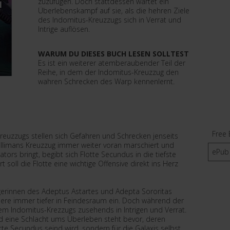
zuzufügen. Doch stattdessen wartet ein
Überlebenskampf auf sie, als die hehren Ziele
des Indomitus-Kreuzzugs sich in Verrat und
Intrige auflösen.
WARUM DU DIESES BUCH LESEN SOLLTEST
Es ist ein weiterer atemberaubender Teil der
Reihe, in dem der Indomitus-Kreuzzug den
wahren Schrecken des Warp kennenlernt.
Free 
reuzzugs stellen sich Gefahren und Schrecken jenseits
illimans Kreuzzug immer weiter voran marschiert und
ePub
ors bringt, begibt sich Flotte Secundus in die tiefste
 soll die Flotte eine wichtige Offensive direkt ins Herz
erinnen des Adeptus Astartes und Adepta Sororitas
Leere immer tiefer in Feindesraum ein. Doch während der
dem Indomitus-Krezzugs zusehends in Intrigen und Verrat.
nd eine Schlacht ums Überleben steht bevor, deren
tte Secundus seind wird, sondern für die Galaxis selbst.