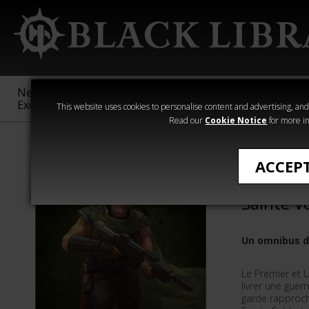
New &
Age of
Warhammer
The Horus
Exclusive
Sigmar
40,000
Heresy
This website uses cookies to personalise content and advertising, and t
Read our
Cookie Notice
for more in
Romans de Wa
ACCEP
Les Fant
Sainte V
Un omnibus d
Le Premier et 
livrer une guer
garde rapproch