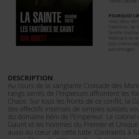
Sainte Sabbat 
POURQUOI LIR
Vivez deux des
Fantômes de Ga
facette mystiq
Millénaire et r
plus mémorable
personnages.
DESCRIPTION
Au cours de la sanglante Croisade des Mond
rangs serrés de l'Imperium affrontent les f
Chaos. Sur tous les fronts de ce conflit, la 
des effectifs insensés de simples soldats vo
du domaine béni de l'Empereur. Le colonel
Gaunt et les hommes du Premier et Unique 
aussi au cœur de cette lutte. Contraints à fu