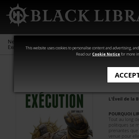
New &
Age of
Warhammer
The Horus
Exclusive
Sigmar
40,000
Heresy
This website uses cookies to personalise content and advertising, and t
Read our
Cookie Notice
for more in
Romans de Wa
ACCEP
Exécutio
L'Éveil de la 
POURQUOI LIR
Tout au long de
politiques se m
prenantes que l
venue pour ell